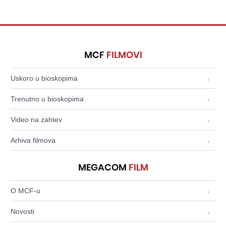
MCF
FILMOVI
Uskoro u bioskopima
Trenutno u bioskopima
Video na zahtev
Arhiva filmova
MEGACOM
FILM
O MCF-u
Novosti