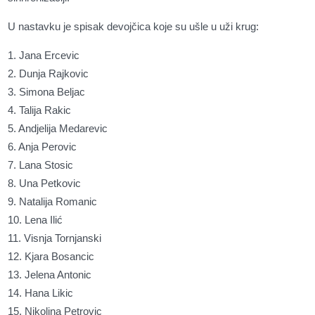
U nastavku je spisak devojčica koje su ušle u uži krug:
1. Jana Ercevic
2. Dunja Rajkovic
3. Simona Beljac
4. Talija Rakic
5. Andjelija Medarevic
6. Anja Perovic
7. Lana Stosic
8. Una Petkovic
9. Natalija Romanic
10. Lena Ilić
11. Visnja Tornjanski
12. Kjara Bosancic
13. Jelena Antonic
14. Hana Likic
15. Nikolina Petrovic