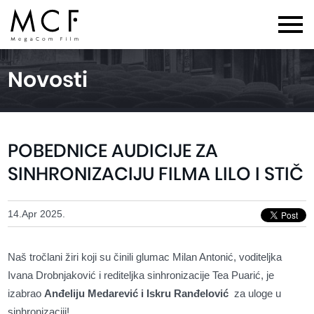
Novosti
POBEDNICE AUDICIJE ZA
SINHRONIZACIJU FILMA LILO I STIČ
14.Apr 2025.
Naš tročlani žiri koji su činili glumac Milan Antonić, voditeljka
Ivana Drobnjaković i rediteljka sinhronizacije Tea Puarić, je
izabrao
Anđeliju Medarević i Iskru Ranđelović
za uloge u
sinhronizaciji!