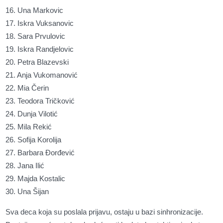
16. Una Markovic
17. Iskra Vuksanovic
18. Sara Prvulovic
19. Iskra Randjelovic
20. Petra Blazevski
21. Anja Vukomanović
22. Mia Čerin
23. Teodora Tričković
24. Dunja Vilotić
25. Mila Rekić
26. Sofija Korolija
27. Barbara Ðorđević
28. Jana Ilić
29.
Majda Kostalic
30. Una Šijan
Sva deca koja su poslala prijavu, ostaju u bazi sinhronizacije.