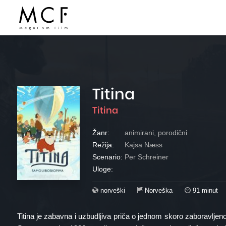
Titina
Titina
Žanr:
animirani, porodični
Režija:
Kajsa Næss
Scenario:
Per Schreiner
Uloge:
norveški
Norveška
91 minut
Titina je zabavna i uzbudljiva priča o jednom skoro zaboravljen