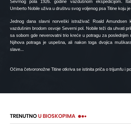
Sevrnog pola 1926. godine vazdušnom ekspedicijom. Itali
Umberto Nobile uživa u društvu svog voljenog psa Titine koju 
Jednog dana slavni norveški istraživač Roald Amundsen k
vazdušnim brodom osvoje Severni pol. Nobile teži da uhvati prilik
sa sobom gde neverovatni trio kreće u potragu za poslednjim
Njihova potraga je uspešna, ali nakon toga dvojica muškar
slave...
Očima četvoronožne Titine otkriva se istinita priča o trijumfu i p
TRENUTNO
U BIOSKOPIMA