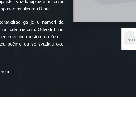
janski vazduhoplovni inženjer
je spasao na ulicama Rima.
ontaktirao ga je u nameri da
u i uđe u istoriju. Odvodi Titinu
 neotkrivenim mestom na Zemlji.
aca počinje da se svađaju oko
orazu.