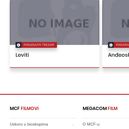
POGLEDAJTE TREJLER
POGLEDA
Leviti
Anđeosk
MCF
FILMOVI
MEGACOM
FILM
Uskoro u bioskopima
O MCF-u