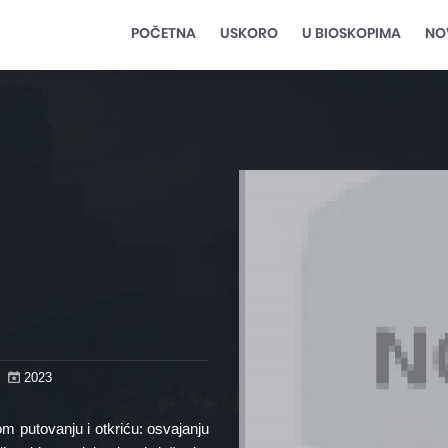
POČETNA
USKORO
U BIOSKOPIMA
NO
2023
om putovanju i otkriću: osvajanju