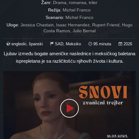
Žanr:
Drama, romansa, triler
Režija:
Michel Franco
Scenario:
Michel Franco
Uloge:
Jessica Chastain, Isaac Hernandez, Rupert Friend, Hugo
Costa Ramos, Julio Bernal
engleski, španski
SAD, Meksiko
95 minuta
2026
Ljubav između bogate američke naslednice i meksičkog baletana
isprepletana je sa različitošću njihovih života i kultura.