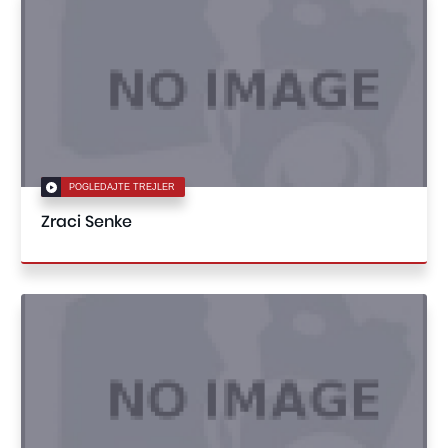
POGLEDAJTE TREJLER
Zraci Senke