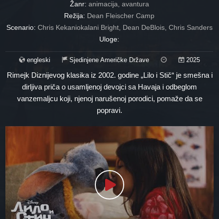
Žanr:
animacija, avantura
Režija:
Dean Fleischer Camp
Scenario:
Chris Kekaniokalani Bright, Dean DeBlois, Chris Sanders
Uloge:
engleski
Sjedinjene Američke Države
2025
Rimejk Diznijevog klasika iz 2002. godine „Lilo i Stič“ je smešna i
dirljiva priča o usamljenoj devojci sa Havaja i odbeglom
vanzemaljcu koji, njenoj narušenoj porodici, pomaže da se
popravi.