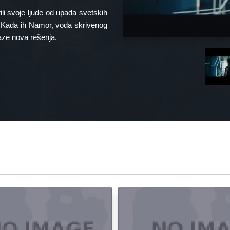
li svoje ljude od upada svetskih
. Kada ih Namor, vođa skrivenog
aze nova rešenja.