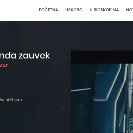
POČETNA
USKORO
U BIOSKOPIMA
NO
anda zauvek
ver
Danai Gurira