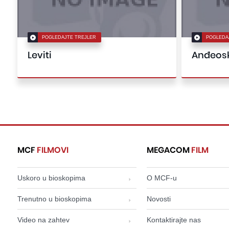
POGLEDAJTE TREJLER
POGLEDA
Leviti
Anđeosk
MCF
FILMOVI
MEGACOM
FILM
Uskoro u bioskopima
O MCF-u
Trenutno u bioskopima
Novosti
Video na zahtev
Kontaktirajte nas