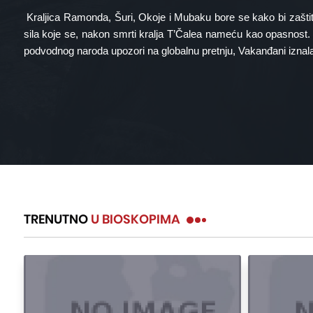
Kraljica Ramonda, Šuri, Okoje i Mubaku bore se kako bi zaštiti
sila koje se, nakon smrti kralja T’Čalea nameću kao opasnost
podvodnog naroda upozori na globalnu pretnju, Vakanđani iznal
TRENUTNO
U BIOSKOPIMA