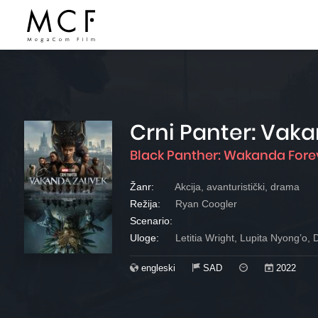
Crni Panter: Vak
Black Panther: Wakanda Fore
Žanr:
Akcija, avanturistički, drama
Režija:
Ryan Coogler
Scenario:
Uloge:
Letitia Wright, Lupita Nyong’o, 
engleski
SAD
2022