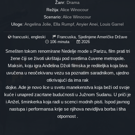
Žanr:
Drama
Režija:
Alice Winocour
Scenario:
Alice Winocour
Uloge:
Angelina Jolie, Ella Rumpf, Anyier Anei, Louis Garrel
francuski, engleski
Francuska, Sjedinjene Američke Države
106 minuta
2026
Smešten tokom renomirane Nedelje mode u Parizu, film prati tri
žene čiji se životi ukrštaju pod svetlima čuvene metropole.
Maksin, koju igra Anđelina Džoli filmska je rediteljka koja biva
uvučena u neočekivanu vezu sa poznatim saradnikom, ujedno
otkrivajući da ima rak
dojke. Ade je novo lice u svetu manekenstva koja beži od svoje
kuće i unapred zacrtane budućnosti u Južnom Sudanu. U priči je
i Anžel, šminkerka koja radi u scenci modnih pisti. Ispod javnog
nastupa i performansa krije se njihova nevidljiva borba i tiha
otpornost .