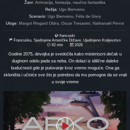
Žanr:
Animacija, fantazija, naučna fantastika
Režija:
Ugo Bienvenu
Scenario:
Ugo Bienvenu, Félix de Givry
Uloge:
Margot Ringard Oldra, Oscar Tresanini, Nathanaël Perrot
francuski
Francuska, Sjedinjene Američke Države, Ujedinjeno Kraljevstvo
82 min
2026
Godine 2075, devojka je svedočila kako misteriozni dečak u
duginom odelu pada sa neba. On dolazi iz idilične daleke
budućnosti gde je putovanje kroz vreme moguće. Ona ga
skloništa i učiniće sve što je potrebno da mu pomogne da se vrati
u svoje vreme